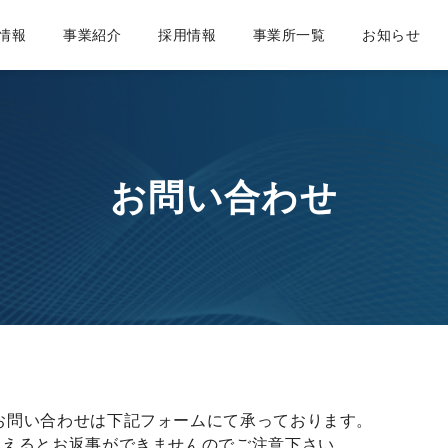
情報
事業紹介
採用情報
事業所一覧
お知らせ
代表挨拶・経営方針
保険に関するお知らせ
保険事業部
先輩の仕
会社概
お問い合わせ
お問い合わせは下記フォームにて承っております。
違えるとお返事ができませんのでご注意下さい。