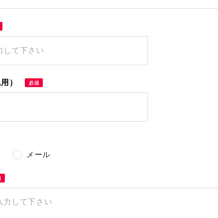
認用）
必須
メール
須