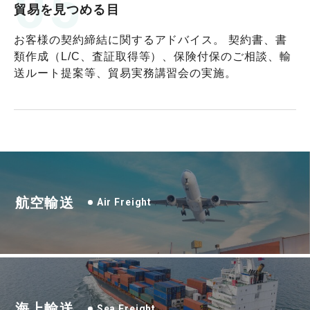
05
貿易を見つめる目
お客様の契約締結に関するアドバイス。 契約書、書
類作成（L/C、査証取得等）、保険付保のご相談、輸
送ルート提案等、貿易実務講習会の実施。
航空輸送
Air Freight
海上輸送
Sea Freight